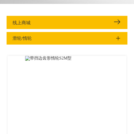
线上商城
滑轮/惰轮