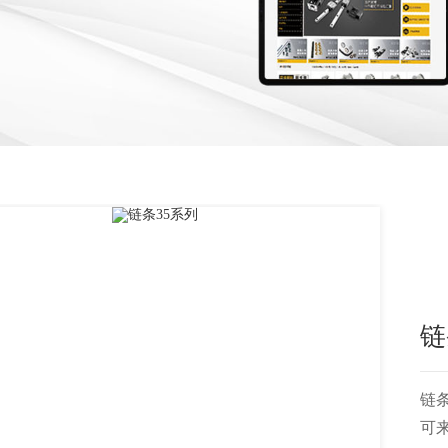
链
链条
可