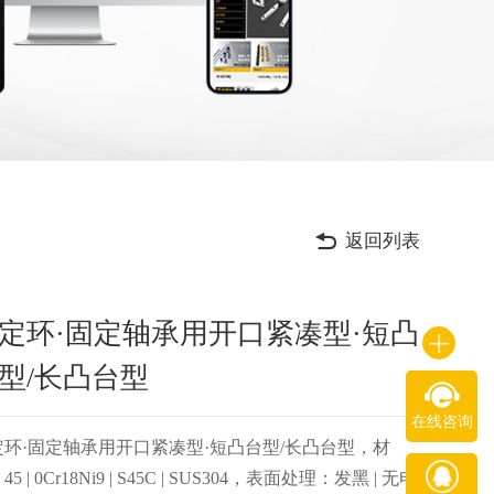
返回列表
定环·固定轴承用开口紧凑型·短凸
型/长凸台型
在线咨询
定环·固定轴承用开口紧凑型·短凸台型/长凸台型，材
45 | 0Cr18Ni9 | S45C | SUS304，表面处理：发黑 | 无电