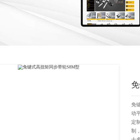
免
免
动
定
制
十