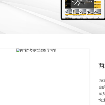
两
两
台
摩
快