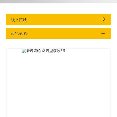
线上商城
齿轮/齿条