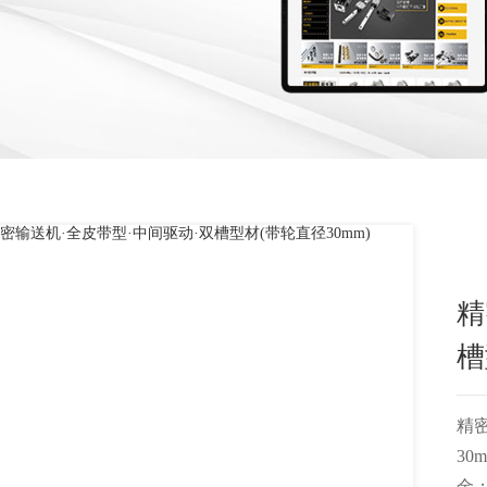
精
槽
精
3
金