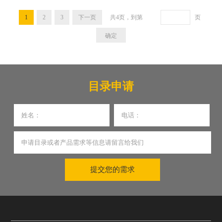
1
2
3
下一页
共
4
页，到第
页
目录申请
提交您的需求