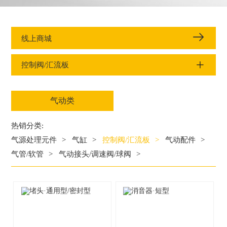
线上商城
控制阀/汇流板
气动类
热销分类:
气源处理元件
>
气缸
>
控制阀/汇流板
>
气动配件
>
气管/软管
>
气动接头/调速阀/球阀
>