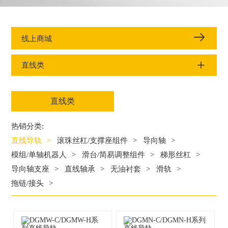
线上商城
直线类
直线类
热销分类:
直线导轨
>
滚珠丝杠/支撑座组件
>
导向轴
>
模组/单轴机器人
>
滑台/简易调整组件
>
梯形丝杠
>
导向轴支座
>
直线轴承
>
无油衬套
>
滑轨
>
拖链/接头
>