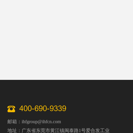
送、加工、分拣、检测等核心工序，是制造业从人
工化向智能化、高效化转型的核心刚需，更是现代
智能制造体系不可或缺的关键载体。
400-690-9339
邮箱：ihfgroup@ihfcn.com
地址：广东省东莞市黄江镇闽泰路1号爱合发工业