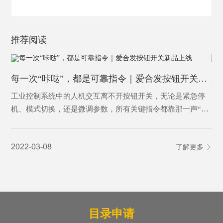
推荐阅读
每一次“咔哒”，都是可靠指令｜爱合发按钮开关新品上线
工业控制系统中的人机交互离不开按钮开关，无论是紧急停
爱
机、模式切换，还是微调参数，所有关键指令都靠那一声“咔
哒”确认。这些都需要一款高靠性、高防护、高标准的按钮来
20
完成-爱合发按钮开关，稳·准·韧，工业之选。
2022-03-08
了解更多
目录申请