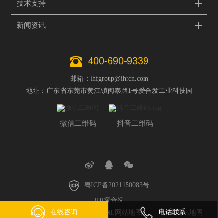
技术支持
新闻资讯
400-690-9339
邮箱：ihfgroup@ihfcn.com
地址：广东省东莞市黄江镇闽泰路1号爱合发工业科技园
微信二维码
抖音二维码
粤ICP备2021150083号
iHF爱合发
在线咨询
电话联系
技术支持：创同盟
HTML网站地图
XML网站地图
|
|