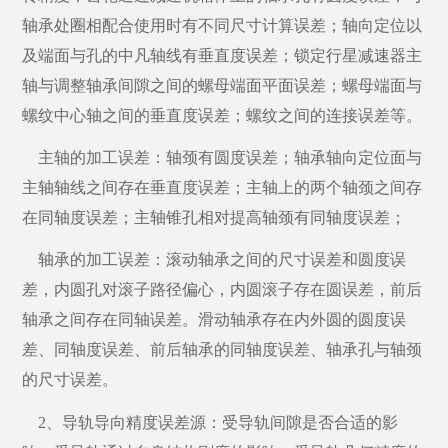
轴承处圈相配合使用时有不同尺寸计算误差；轴向定位以
及端面与孔的中凡轴线有垂直度误差；锁定行星减速器主
轴与调整轴承间隙之间的螺母端面平面误差；螺母端面与
螺纹中心轴之间的垂直度误差；螺纹之间的连接误差等。
主轴的加工误差：轴颈有圆度误差；轴承轴向定位面与
主轴轴线之间存在垂直度误差；主轴上的两个轴颈之间存
在同轴度误差；主轴锥孔相对提高轴颈有同轴度误差；
轴承的加工误差：滚动轴承之间的尺寸误差和圆度误
差，内圆孔对滚子路径偏心，内圆滚子存在圆误差，前后
轴承之间存在同轴误差。滑动轴承存在内外圆的圆度误
差、同轴度误差、前后轴承的同轴度误差、轴承孔与轴颈
的尺寸误差。
2、导轨导向精度误差源：受导轨间隙是否合适的影