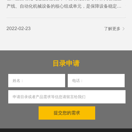
产线、自动化机械设备的核心组成单元，是保障设备稳定运
行、实现精准自动化作业的基础基石。从传动、定位、控制
20
到执行，各类精密零件各司其职，支撑着工业自动化设备完
2022-02-23
了解更多
成自动化输送、加工、分拣、检测等核心工序，是制造业从
人工化向智能化、高效化转型的核心刚需，更是现代智能制
造体系不可或缺的关键载体。
目录申请
提交您的需求