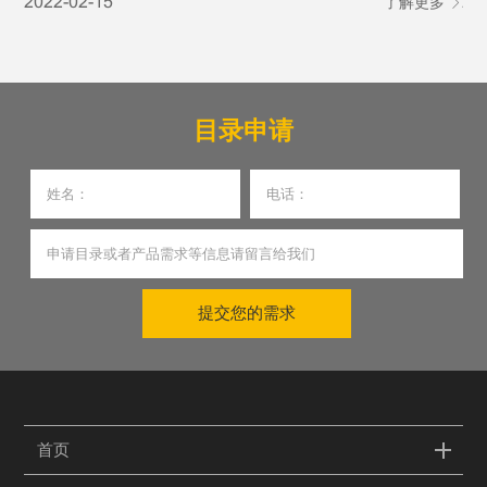
2022-02-15
了解更多
20
产作业需求。
琐
发
目录申请
提交您的需求
首页