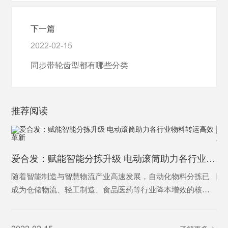
下一篇
2022-02-15
同步带轮齿型都有哪些分类
推荐阅读
爱合发：赋能智能分拣升级 电动滚筒助力各行业物料转运高效革新
随着智能制造与智慧物流产业高速发展，自动化物料分拣已
随
成为仓储物流、轻工制造、食品医药等行业降本增效的核心
已
环节。传统分拣设备结构繁琐、能耗偏高、故障率高、适配
行
性不足的痛点，逐渐难以适配规模化、高精度、全天候的生
渠