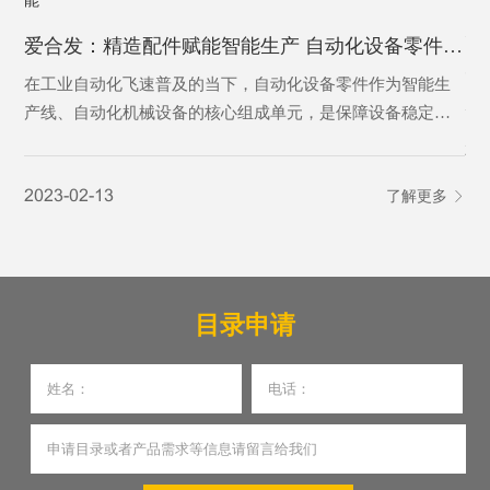
为
爱合发：精造配件赋能智能生产 自动化设备零件激活智造新动能
为
在工业自动化飞速普及的当下，自动化设备零件作为智能生
产线、自动化机械设备的核心组成单元，是保障设备稳定运
行、实现精准自动化作业的基础基石。从传动、定位、控制
20
到执行，各类精密零件各司其职，支撑着工业自动化设备完
2023-02-13
了解更多
成自动化输送、加工、分拣、检测等核心工序，是制造业从
人工化向智能化、高效化转型的核心刚需，更是现代智能制
造体系不可或缺的关键载体。
目录申请