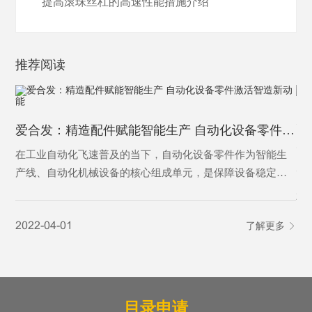
提高滚珠丝杠的高速性能措施介绍
推荐阅读
为
爱合发：精造配件赋能智能生产 自动化设备零件激活智造新动能
为
在工业自动化飞速普及的当下，自动化设备零件作为智能生
产线、自动化机械设备的核心组成单元，是保障设备稳定运
行、实现精准自动化作业的基础基石。从传动、定位、控制
20
到执行，各类精密零件各司其职，支撑着工业自动化设备完
2022-04-01
了解更多
成自动化输送、加工、分拣、检测等核心工序，是制造业从
人工化向智能化、高效化转型的核心刚需，更是现代智能制
造体系不可或缺的关键载体。
目录申请