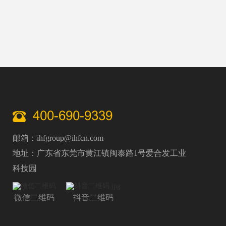
送、加工、分拣、检测等核心工序，是制造业从人
工化向智能化、高效化转型的核心刚需，更是现代
智能制造体系不可或缺的关键载体。
400-690-9339
邮箱：ihfgroup@ihfcn.com
地址：广东省东莞市黄江镇闽泰路1号爱合发工业
科技园
微信二维码
抖音二维码