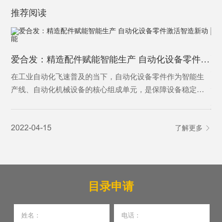
推荐阅读
为
爱合发：精造配件赋能智能生产 自动化设备零件激活智造新动能
为
在工业自动化飞速普及的当下，自动化设备零件作为智能生
产线、自动化机械设备的核心组成单元，是保障设备稳定运
行、实现精准自动化作业的基础基石。从传动、定位、控制
20
到执行，各类精密零件各司其职，支撑着工业自动化设备完
2022-04-15
了解更多
成自动化输送、加工、分拣、检测等核心工序，是制造业从
人工化向智能化、高效化转型的核心刚需，更是现代智能制
造体系不可或缺的关键载体。
目录申请