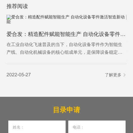
推荐阅读
为
爱合发：精造配件赋能智能生产 自动化设备零件激活智造新动能
为
在工业自动化飞速普及的当下，自动化设备零件作为智能生
产线、自动化机械设备的核心组成单元，是保障设备稳定运
行、实现精准自动化作业的基础基石。从传动、定位、控制
20
到执行，各类精密零件各司其职，支撑着工业自动化设备完
2022-05-27
了解更多
成自动化输送、加工、分拣、检测等核心工序，是制造业从
人工化向智能化、高效化转型的核心刚需，更是现代智能制
造体系不可或缺的关键载体。
目录申请