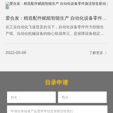
为
爱合发：精造配件赋能智能生产 自动化设备零件激活智造新动能
为
在工业自动化飞速普及的当下，自动化设备零件作为智能生
产线、自动化机械设备的核心组成单元，是保障设备稳定运
行、实现精准自动化作业的基础基石。从传动、定位、控制
20
到执行，各类精密零件各司其职，支撑着工业自动化设备完
2022-05-06
了解更多
成自动化输送、加工、分拣、检测等核心工序，是制造业从
人工化向智能化、高效化转型的核心刚需，更是现代智能制
造体系不可或缺的关键载体。
目录申请