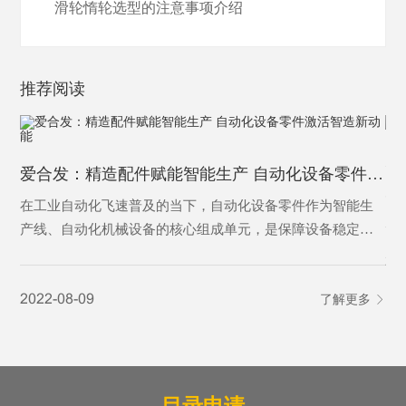
滑轮惰轮选型的注意事项介绍
推荐阅读
为
爱合发：精造配件赋能智能生产 自动化设备零件激活智造新动能
为
在工业自动化飞速普及的当下，自动化设备零件作为智能生
产线、自动化机械设备的核心组成单元，是保障设备稳定运
行、实现精准自动化作业的基础基石。从传动、定位、控制
20
到执行，各类精密零件各司其职，支撑着工业自动化设备完
2022-08-09
了解更多
成自动化输送、加工、分拣、检测等核心工序，是制造业从
人工化向智能化、高效化转型的核心刚需，更是现代智能制
造体系不可或缺的关键载体。