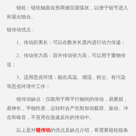
链
轮：
链
轮轴面齿形两侧呈圆弧状，以便于
链
节进入
和退出啮合。
链传动优点
：
1、
传动距离长：可以在数米长度内进行动力传递
；
2、
传动张力高：容许传动张力高，可以用于重物传
送
；
3、
适用恶劣环境：能在高温、潮湿、粉尘、有污染
等恶劣环境中工作
；
链传动
缺点
：
仅能用于两平行轴间的传动，易磨损，
易伸长，平稳性差，运转时会产生附加动
载
荷、振动、冲
击和噪音，不宣用在急速反向的传动中。
以上是对
链传动
的优点及缺点介绍，有需要链轮链条