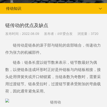
传动知识
链传动的优点及缺点
发布时间：
发布者：iHF爱合发
浏览量：
2022.08.09
3720
当前位置：
首页
新闻资讯
传动知识
链传动是链条的滚子部与链轮的齿部啮合，传递动力
作为张力的机械部件。
链条：链条长度以链节数来表示，链节数最好为偶
数，以便链条连成环形时正好是外链板与内链板相接，接
头处用弹簧夹或开口销锁紧，当链条数为奇数时，需要采
用过渡链节。链条受拉时，过渡链节要承受附加的穹曲载
荷，因此通常避免采用。