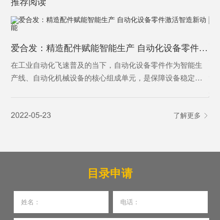
推荐阅读
为
爱合发：精造配件赋能智能生产 自动化设备零件激活智造新动能
为
在工业自动化飞速普及的当下，自动化设备零件作为智能生
产线、自动化机械设备的核心组成单元，是保障设备稳定运
行、实现精准自动化作业的基础基石。从传动、定位、控制
20
到执行，各类精密零件各司其职，支撑着工业自动化设备完
2022-05-23
了解更多
成自动化输送、加工、分拣、检测等核心工序，是制造业从
人工化向智能化、高效化转型的核心刚需，更是现代智能制
造体系不可或缺的关键载体。
目录申请