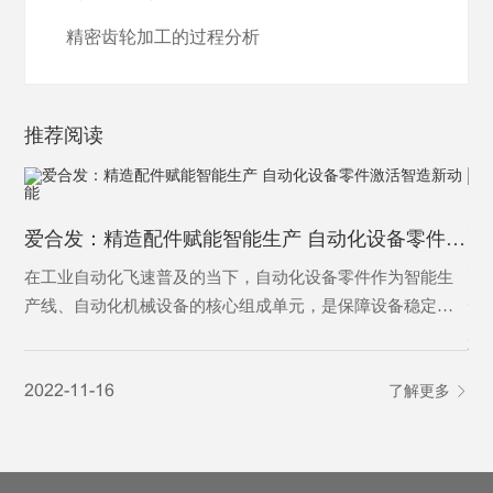
精密齿轮加工的过程分析
推荐阅读
为
爱合发：精造配件赋能智能生产 自动化设备零件激活智造新动能
为
在工业自动化飞速普及的当下，自动化设备零件作为智能生
产线、自动化机械设备的核心组成单元，是保障设备稳定运
行、实现精准自动化作业的基础基石。从传动、定位、控制
20
到执行，各类精密零件各司其职，支撑着工业自动化设备完
2022-11-16
了解更多
成自动化输送、加工、分拣、检测等核心工序，是制造业从
人工化向智能化、高效化转型的核心刚需，更是现代智能制
造体系不可或缺的关键载体。