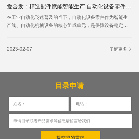
为
爱合发：精造配件赋能智能生产 自动化设备零件激活智造新动能
为
在工业自动化飞速普及的当下，自动化设备零件作为智能生
产线、自动化机械设备的核心组成单元，是保障设备稳定运
行、实现精准自动化作业的基础基石。从传动、定位、控制
20
到执行，各类精密零件各司其职，支撑着工业自动化设备完
2023-02-07
了解更多
成自动化输送、加工、分拣、检测等核心工序，是制造业从
人工化向智能化、高效化转型的核心刚需，更是现代智能制
造体系不可或缺的关键载体。
目录申请
提交您的需求