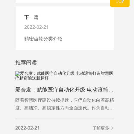
TOP
下一篇
2022-02-21
精密齿轮分类介绍
推荐阅读
爱合发：赋能医疗自动化升级 电动滚筒打造智慧医疗精密输送新标杆
随着智慧医疗建设持续提速，医疗自动化向着高精
随着智能
度、高洁净、高稳定性方向全面迭代。作为自动化
料分拣已
输送系统的核心动力部件，电动滚筒凭借结构紧
业降本增
凑、运行平稳、洁净免维护、智能可控的核心优
能耗偏高
2022-02-21
了解更多
2022-02-
势，广泛应用于医药生产、医院智能物流、医疗特
以适配规