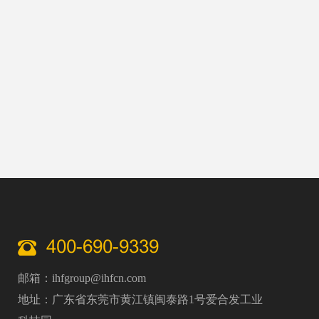
种转运等多个医疗细分场景，成为助力医疗行业提
质增效、筑牢医疗安全防线的关键设备。
400-690-9339
邮箱：ihfgroup@ihfcn.com
地址：广东省东莞市黄江镇闽泰路1号爱合发工业