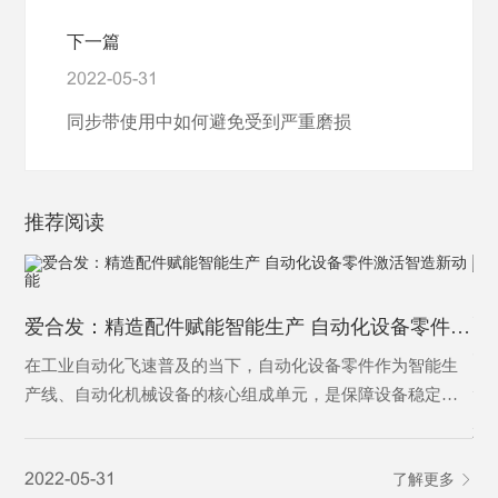
下一篇
2022-05-31
同步带使用中如何避免受到严重磨损
推荐阅读
为
爱合发：精造配件赋能智能生产 自动化设备零件激活智造新动能
为
在工业自动化飞速普及的当下，自动化设备零件作为智能生
产线、自动化机械设备的核心组成单元，是保障设备稳定运
行、实现精准自动化作业的基础基石。从传动、定位、控制
20
到执行，各类精密零件各司其职，支撑着工业自动化设备完
2022-05-31
了解更多
成自动化输送、加工、分拣、检测等核心工序，是制造业从