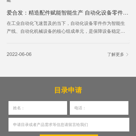
为
爱合发：精造配件赋能智能生产 自动化设备零件激活智造新动能
为
在工业自动化飞速普及的当下，自动化设备零件作为智能生
产线、自动化机械设备的核心组成单元，是保障设备稳定运
行、实现精准自动化作业的基础基石。从传动、定位、控制
20
到执行，各类精密零件各司其职，支撑着工业自动化设备完
2022-06-06
了解更多
成自动化输送、加工、分拣、检测等核心工序，是制造业从
人工化向智能化、高效化转型的核心刚需，更是现代智能制
造体系不可或缺的关键载体。
目录申请