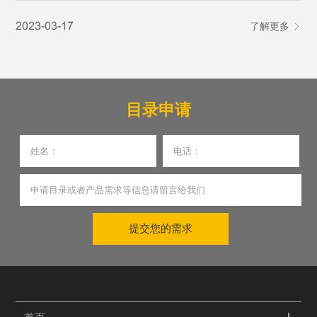
智能可控的核心优势，广泛应用于医药生产、医院智能物
性
2023-03-17
了解更多
20
流、医疗特种转运等多个医疗细分场景，成为助力医疗行业
产
提质增效、筑牢医疗安全防线的关键设备。
目录申请
提交您的需求