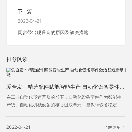
下一篇
2022-04-21
同步带出现噪音的原因及解决措施
推荐阅读
为
爱合发：精造配件赋能智能生产 自动化设备零件激活智造新动能
为
在工业自动化飞速普及的当下，自动化设备零件作为智能生
产线、自动化机械设备的核心组成单元，是保障设备稳定运
行、实现精准自动化作业的基础基石。从传动、定位、控制
20
到执行，各类精密零件各司其职，支撑着工业自动化设备完
2022-04-21
了解更多
成自动化输送、加工、分拣、检测等核心工序，是制造业从