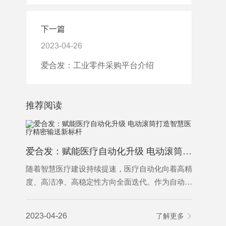
下一篇
2023-04-26
爱合发：工业零件采购平台介绍
推荐阅读
爱合发：赋能医疗自动化升级 电动滚筒打造智慧医疗精密输送新标杆
随着智慧医疗建设持续提速，医疗自动化向着高精
随着智能
度、高洁净、高稳定性方向全面迭代。作为自动化
料分拣已
输送系统的核心动力部件，电动滚筒凭借结构紧
业降本增
凑、运行平稳、洁净免维护、智能可控的核心优
能耗偏高
2023-04-26
了解更多
2023-04-
势，广泛应用于医药生产、医院智能物流、医疗特
以适配规