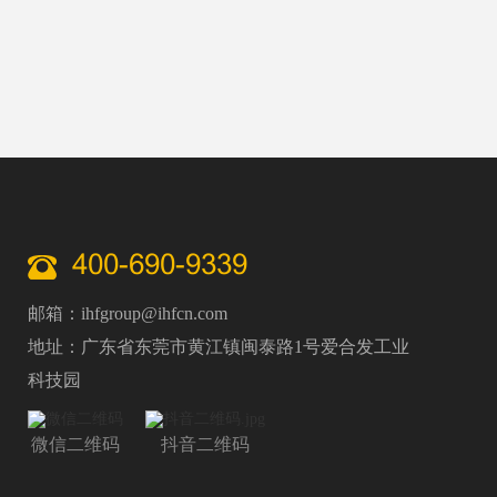
种转运等多个医疗细分场景，成为助力医疗行业提
质增效、筑牢医疗安全防线的关键设备。
400-690-9339
邮箱：ihfgroup@ihfcn.com
地址：广东省东莞市黄江镇闽泰路1号爱合发工业
科技园
微信二维码
抖音二维码