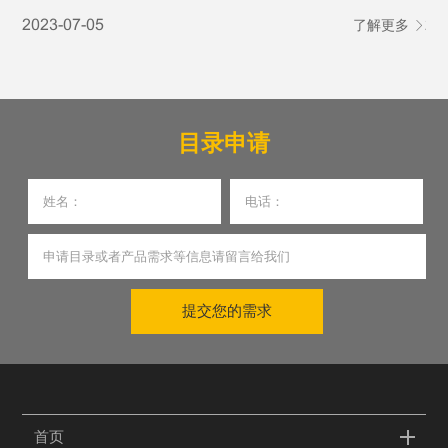
智能可控的核心优势，广泛应用于医药生产、医院智能物
性
2023-07-05
了解更多
20
流、医疗特种转运等多个医疗细分场景，成为助力医疗行业
产
提质增效、筑牢医疗安全防线的关键设备。
目录申请
提交您的需求
首页