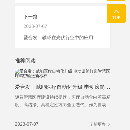
下一篇
TOP
2023-07-07
爱合发：轴环在光伏行业中的应用
推荐阅读
爱合发：赋能医疗自动化升级 电动滚筒打造智慧医疗精密输送新标杆
随着智慧医疗建设持续提速，医疗自动化向着高精
随着智能
度、高洁净、高稳定性方向全面迭代。作为自动化
料分拣已
输送系统的核心动力部件，电动滚筒凭借结构紧
业降本增
凑、运行平稳、洁净免维护、智能可控的核心优
能耗偏高
2023-07-07
了解更多
2023-07-
势，广泛应用于医药生产、医院智能物流、医疗特
以适配规