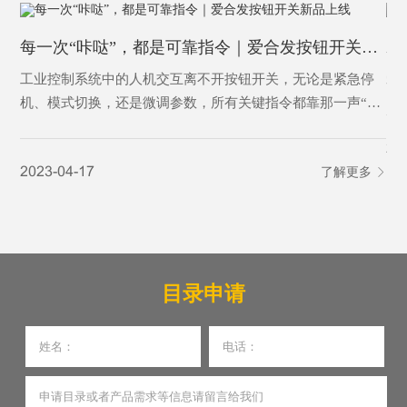
每一次“咔哒”，都是可靠指令｜爱合发按钮开关新品上线
工业控制系统中的人机交互离不开按钮开关，无论是紧急停
爱
机、模式切换，还是微调参数，所有关键指令都靠那一声“咔
哒”确认。这些都需要一款高靠性、高防护、高标准的按钮来
20
完成-爱合发按钮开关，稳·准·韧，工业之选。
2023-04-17
了解更多
目录申请