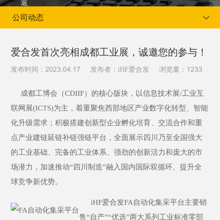
公司动态
爱合发首次亮相成都工业展，诚邀您的参与！
发布时间：
发布者：iHF爱合发
浏览量：
2023.04.17
1233
当前位置：
首页
新闻资讯
公司动态
成都工博会（CDIIF）的核心版块，以信息技术展/工业互
联网展(ICTS)为主，着重聚焦西部地区产业数字化转型、智能
化升级需求；积极搭建创新型企业孵化培育、交流合作和重
点产业建链延链补链强链平台，全面展示四川乃至全国强大
的工业基础、完备的工业体系、强劲的创新活力和庞大的市
场潜力，加速推动“四川制造”融入国内国际双循环、提升全
球竞争新优势。
iHF爱合发FA自动化集采平台主要销
售“自产”“优选”两大系列工业标准零部