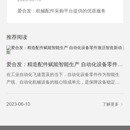
爱合发：机械配件采购平台提供的优质服务
推荐阅读
为
爱合发：精造配件赋能智能生产 自动化设备零件激活智造新动能
为
在工业自动化飞速普及的当下，自动化设备零件作为智能生
产线、自动化机械设备的核心组成单元，是保障设备稳定运
行、实现精准自动化作业的基础基石。从传动、定位、控制
20
到执行，各类精密零件各司其职，支撑着工业自动化设备完
2023-06-10
了解更多
成自动化输送、加工、分拣、检测等核心工序，是制造业从
人工化向智能化、高效化转型的核心刚需，更是现代智能制
造体系不可或缺的关键载体。