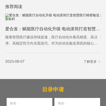
推荐阅读
爱合发：赋能医疗自动化升级 电动滚筒打造智慧医疗精密输送新标杆
随着智慧医疗建设持续提速，医疗自动化向着高精度、高洁
随
净、高稳定性方向全面迭代。作为自动化输送系统的核心动
成
力部件，电动滚筒凭借结构紧凑、运行平稳、洁净免维护、
环
智能可控的核心优势，广泛应用于医药生产、医院智能物
性
2023-08-07
了解更多
20
流、医疗特种转运等多个医疗细分场景，成为助力医疗行业
产
提质增效、筑牢医疗安全防线的关键设备。
目录申请