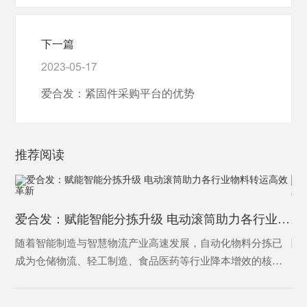
下一篇
2023-05-17
爱合发：紧固件采购平台的优势
推荐阅读
爱合发：赋能智能分拣升级 电动滚筒助力各行业物料转运高效革新
随着智能制造与智慧物流产业高速发展，自动化物料分拣已
随
成为仓储物流、轻工制造、食品医药等行业降本增效的核心
已
环节。传统分拣设备结构繁琐、能耗偏高、故障率高、适配
行
性不足的痛点，逐渐难以适配规模化、高精度、全天候的生
渠