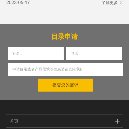
2023-05-17
了解更多
20
产作业需求。
琐
发
目录申请
提交您的需求
首页