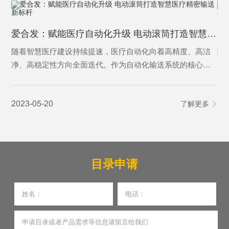
爱合发：赋能医疗自动化升级 电动滚筒打造智慧医疗精密输送新标杆
随着智慧医疗建设持续提速，医疗自动化向着高精度、高洁
随
净、高稳定性方向全面迭代。作为自动化输送系统的核心动
成
力部件，电动滚筒凭借结构紧凑、运行平稳、洁净免维护、
环
智能可控的核心优势，广泛应用于医药生产、医院智能物
性
2023-05-20
了解更多
20
流、医疗特种转运等多个医疗细分场景，成为助力医疗行业
产
提质增效、筑牢医疗安全防线的关键设备。
目录申请