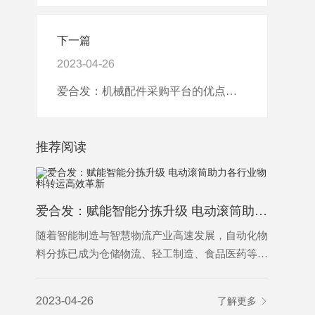
下一篇
2023-04-26
爱合发：机械配件采购平台的优点介绍
推荐阅读
爱合发：赋能智能分拣升级 电动滚筒助力各行业物料转运高效革新
随着智能制造与智慧物流产业高速发展，自动化物
随着智能
料分拣已成为仓储物流、轻工制造、食品医药等行
智能设备
业降本增效的核心环节。传统分拣设备结构繁琐、
业。设备
能耗偏高、故障率高、适配性不足的痛点，逐渐难
件的精准
2023-04-26
了解更多
2023-04-
以适配规模化、高精度、全天候的生产作业需求。
式，普遍