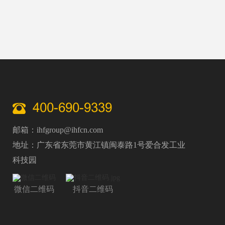
期不稳定
400-690-9339
邮箱：ihfgroup@ihfcn.com
地址：广东省东莞市黄江镇闽泰路1号爱合发工业
科技园
微信二维码
抖音二维码