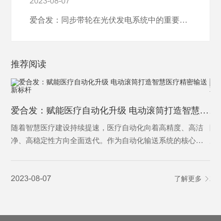
2023-08-07
爱合发：同步带轮在光伏发电系统中的重要作用
推荐阅读
爱合发：赋能医疗自动化升级 电动滚筒打造智慧医疗精密输送新标杆
随着智慧医疗建设持续提速，医疗自动化向着高精度、高洁
随
净、高稳定性方向全面迭代。作为自动化输送系统的核心动
成
力部件，电动滚筒凭借结构紧凑、运行平稳、洁净免维护、
环
智能可控的核心优势，广泛应用于医药生产、医院智能物
性
2023-08-07
了解更多
20
流、医疗特种转运等多个医疗细分场景，成为助力医疗行业
产
提质增效、筑牢医疗安全防线的关键设备。