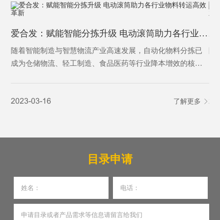
爱合发：赋能智能分拣升级 电动滚筒助力各行业物料转运高效革新
随着智能制造与智慧物流产业高速发展，自动化物料分拣已
随
成为仓储物流、轻工制造、食品医药等行业降本增效的核心
已
环节。传统分拣设备结构繁琐、能耗偏高、故障率高、适配
行
性不足的痛点，逐渐难以适配规模化、高精度、全天候的生
渠
2023-03-16
了解更多
20
产作业需求。
琐
发
目录申请