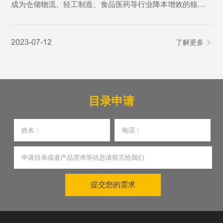
成为仓储物流、轻工制造、食品医药等行业降本增效的核心
已
环节。传统分拣设备结构繁琐、能耗偏高、故障率高、适配
行
性不足的痛点，逐渐难以适配规模化、高精度、全天候的生
渠
2023-07-12
了解更多
20
产作业需求。
琐
发
目录申请
提交您的需求