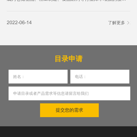
环节。传统分拣设备结构繁琐、能耗偏高、故障率高、适配
行
性不足的痛点，逐渐难以适配规模化、高精度、全天候的生
渠
2022-06-14
了解更多
20
产作业需求。
琐
发
目录申请
提交您的需求