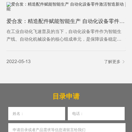
为
爱合发：精造配件赋能智能生产 自动化设备零件激活智造新动能
为
在工业自动化飞速普及的当下，自动化设备零件作为智能生
产线、自动化机械设备的核心组成单元，是保障设备稳定运
行、实现精准自动化作业的基础基石。从传动、定位、控制
20
到执行，各类精密零件各司其职，支撑着工业自动化设备完
2022-05-13
了解更多
成自动化输送、加工、分拣、检测等核心工序，是制造业从
人工化向智能化、高效化转型的核心刚需，更是现代智能制
造体系不可或缺的关键载体。
目录申请