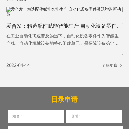
为
爱合发：精造配件赋能智能生产 自动化设备零件激活智造新动能
为
在工业自动化飞速普及的当下，自动化设备零件作为智能生
产线、自动化机械设备的核心组成单元，是保障设备稳定运
行、实现精准自动化作业的基础基石。从传动、定位、控制
20
到执行，各类精密零件各司其职，支撑着工业自动化设备完
2022-04-14
了解更多
成自动化输送、加工、分拣、检测等核心工序，是制造业从
人工化向智能化、高效化转型的核心刚需，更是现代智能制
造体系不可或缺的关键载体。
目录申请