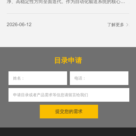
净、高稳定性方向全面迭代。作为自动化输送系统的核心动
成
力部件，电动滚筒凭借结构紧凑、运行平稳、洁净免维护、
环
智能可控的核心优势，广泛应用于医药生产、医院智能物
性
2026-06-12
了解更多
20
流、医疗特种转运等多个医疗细分场景，成为助力医疗行业
产
提质增效、筑牢医疗安全防线的关键设备。
目录申请
提交您的需求