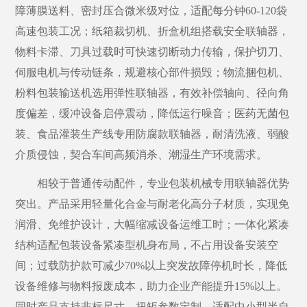
障薄膜送料、密封压合微米级对位，适配每分钟
60-120袋
高速包装工况；纸箱裁切机、折盒机组搭载安全联轴器，
物料卡滞、刀具过载时可快速切断动力传输，保护切刀、
伺服电机与传动链条，规避核心部件损毁；物流捆包机、
粉料包装输送机选用弹性联轴器，有效补偿轴向、径向角
度偏差，缓冲设备启停震动，降低运行噪音；医药无菌包
装、食品灌装生产线专用防腐款联轴器，耐清洗液、弱酸
介质侵蚀，契合车间高频消杀、潮湿生产环境需求。
相较于普通传动配件，专业包装机械专用联轴器优势
突出。产品采用轻量化合金与耐老化高分子材质，实现免
润滑、免维护设计，大幅缩减设备运维工时；一体化紧凑
结构适配包装设备紧凑型机身布局，不占用设备安装空
间；过载防护款可减少
70%以上突发故障停机时长，降低
设备维修与物料报废成本，助力企业产能提升15%以上。
同时产品支持非标尺寸、扭矩参数定制，适配中小型半自