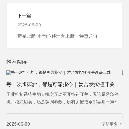
下一篇
2025-06-09
新品上新 |电动位移滑台上新，特惠超值！
推荐阅读
每一次“咔哒”，都是可靠指令｜爱合发按钮开关新品上线
工业控制系统中的人机交互离不开按钮开关，无论是紧急停
爱
机、模式切换，还是微调参数，所有关键指令都靠那一声“咔
哒”确认。这些都需要一款高靠性、高防护、高标准的按钮来
20
完成-爱合发按钮开关，稳·准·韧，工业之选。
2025-06-09
了解更多